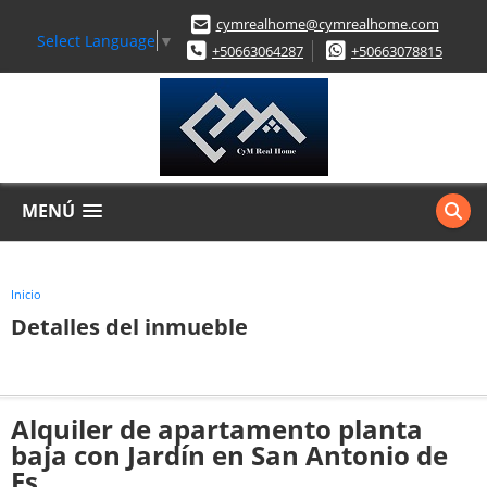
cymrealhome@cymrealhome.com
Select Language
▼
+50663064287
+50663078815
MENÚ
Inicio
Detalles del inmueble
Alquiler de apartamento planta
baja con Jardín en San Antonio de
Es