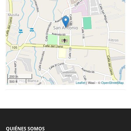
200 m
500 ft
Leaflet
| Wasi - ©
OpenStreetMap
QUIÉNES SOMOS