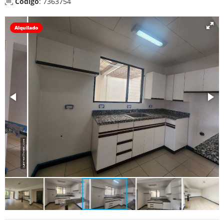
Código
: 7363754
Alquilado