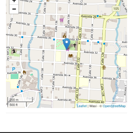
+
−
200 m
500 ft
Leaflet
| Wasi - ©
OpenStreetMap