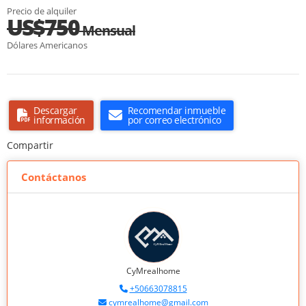
Precio de alquiler
US$750
Mensual
Dólares Americanos
Descargar
Recomendar inmueble
información
por correo electrónico
Compartir
Contáctanos
CyMrealhome
+50663078815
cymrealhome@gmail.com