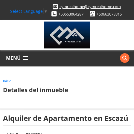
cymrealhome@cymrealhome.com
Select Language
▼
+50663064287
+50663078815
MENÚ
Inicio
Detalles del inmueble
Alquiler de Apartamento en Escazú