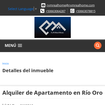
cymrealhome@cymrealhome.com
Select Language
▼
+50663064287
+50663078815
MENÚ
Inicio
Detalles del inmueble
Alquiler de Apartamento en Río Oro