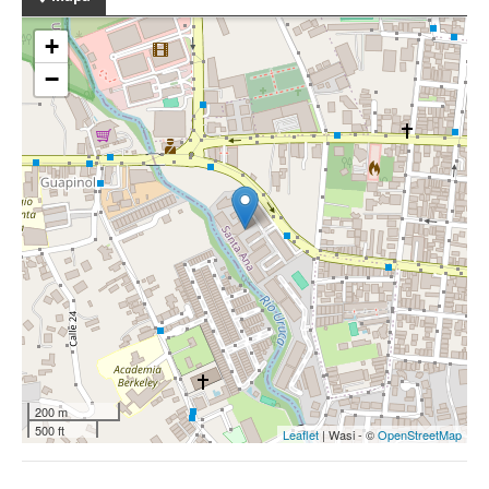
+
−
200 m
500 ft
Leaflet
| Wasi - ©
OpenStreetMap