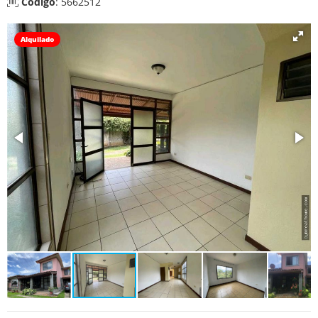
Código
: 5662512
Alquilado