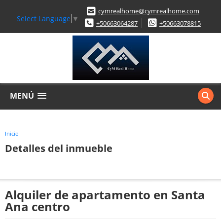
cymrealhome@cymrealhome.com
Select Language
▼
+50663064287
+50663078815
MENÚ
Inicio
Detalles del inmueble
Alquiler de apartamento en Santa
Ana centro