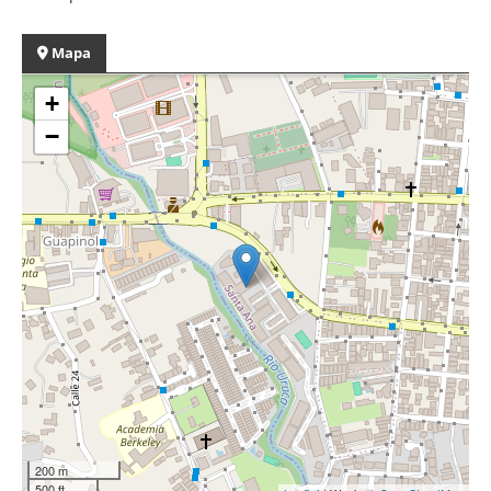
Mapa
+
−
200 m
500 ft