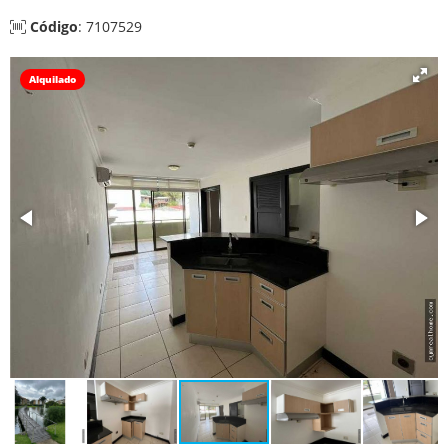
Código
: 7107529
Alquilado