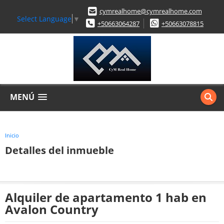
cymrealhome@cymrealhome.com
Select Language
▼
+50663064287
+50663078815
MENÚ
Inicio
Detalles del inmueble
Alquiler de apartamento 1 hab en
Avalon Country