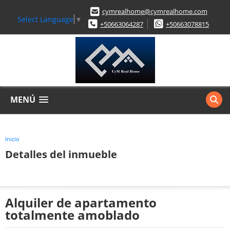
cymrealhome@cymrealhome.com
Select Language
▼
+50663064287
+50663078815
MENÚ
Inicio
Detalles del inmueble
Alquiler de apartamento
totalmente amoblado