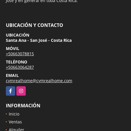
José y en general en toda Costa Rica.
UBICACIÓN Y CONTACTO
UBICACIÓN
Santa Ana - San José - Costa Rica
MÓVIL
+50663078815
TELÉFONO
+50663064287
EMAIL
cymrealhome@cymrealhome.com
Facebook
Instagram
INFORMACIÓN
Inicio
Ventas
Alquiler