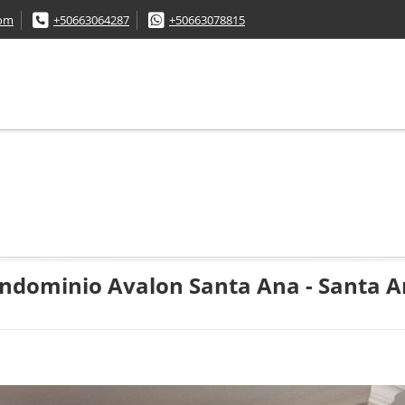
om
+50663064287
+50663078815
ndominio Avalon Santa Ana - Santa 