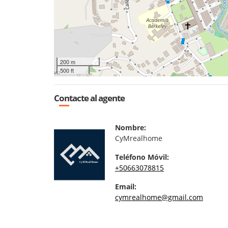
200 m
500 ft
Contacte al agente
Nombre:
CyMrealhome
Teléfono Móvil:
+50663078815
Email:
cymrealhome@gmail.com