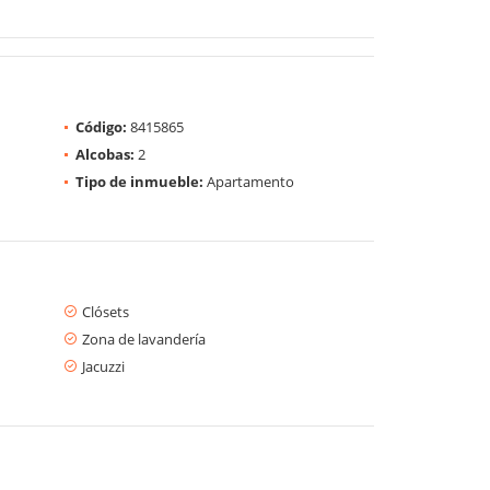
Código:
8415865
Alcobas:
2
Tipo de inmueble:
Apartamento
Clósets
Zona de lavandería
Jacuzzi