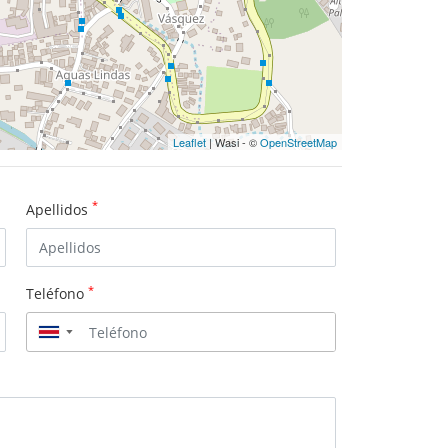
Leaflet
| Wasi - ©
OpenStreetMap
*
Apellidos
*
Teléfono
▼