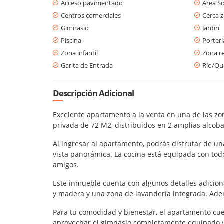
Acceso pavimentado
Área So
Centros comerciales
Cerca 
Gimnasio
Jardín
Piscina
Porterí
Zona infantil
Zona re
Garita de Entrada
Río/Qu
Descripción Adicional
Excelente apartamento a la venta en una de las zo
privada de 72 M2, distribuidos en 2 amplias alco
Al ingresar al apartamento, podrás disfrutar de u
vista panorámica. La cocina está equipada con tod
amigos.
Este inmueble cuenta con algunos detalles adicion
y madera y una zona de lavandería integrada. Ade
Para tu comodidad y bienestar, el apartamento cue
aprovechar el gimnasio completamente equipado y l