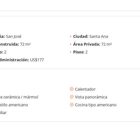
ia:
San José
Ciudad:
Santa Ana
nstruida:
72 m²
Área Privada:
72 m²
o:
2
Pisos:
2
dministración:
US$177
Calentador
de cerámica / mármol
Vista panorámica
stilo americano
Cocina tipo americano
liar