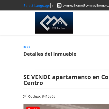
Select Language
▼
cymrealhome@cymrealhome.c
Inicio
Detalles del inmueble
SE VENDE apartamento en Co
Centro
Código
: 8415865
Vendido