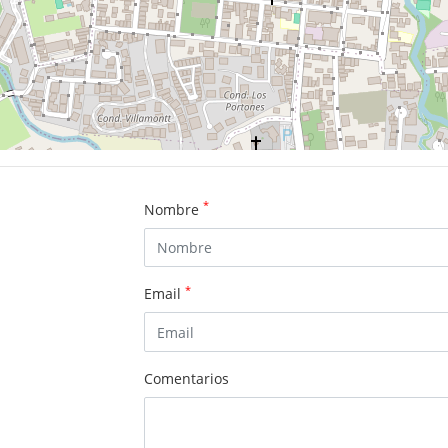
*
Nombre
*
Email
Comentarios