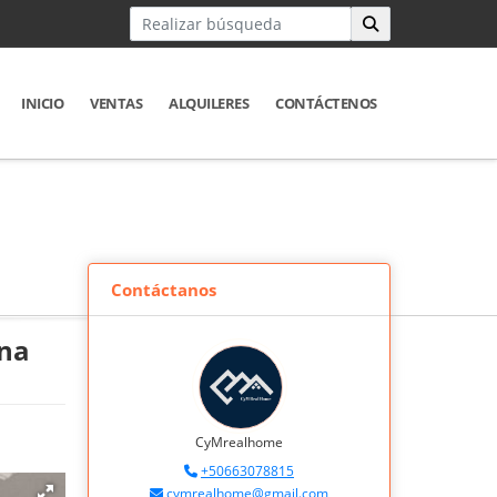
INICIO
VENTAS
ALQUILERES
CONTÁCTENOS
Contáctanos
Ana
CyMrealhome
+50663078815
cymrealhome@gmail.com