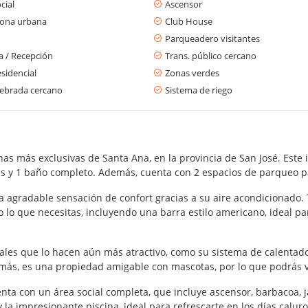
cial
Ascensor
zona urbana
Club House
Parqueadero visitantes
a / Recepción
Trans. público cercano
sidencial
Zonas verdes
ebrada cercano
Sistema de riego
nas más exclusivas de Santa Ana, en la provincia de San José. Este
bas y 1 baño completo. Además, cuenta con 2 espacios de parqueo 
na agradable sensación de confort gracias a su aire acondicionado
o lo que necesitas, incluyendo una barra estilo americano, ideal p
ales que lo hacen aún más atractivo, como su sistema de calentado
más, es una propiedad amigable con mascotas, por lo que podrás 
nta con un área social completa, que incluye ascensor, barbacoa, j
a impresionante piscina, ideal para refrescarte en los días caluro