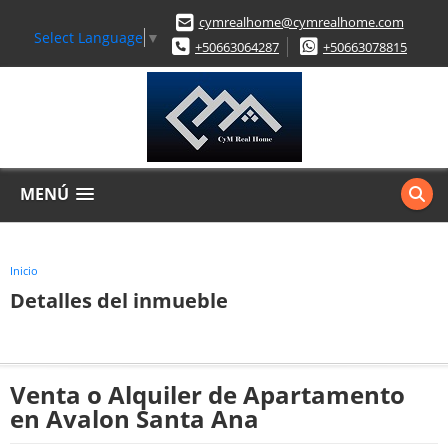
cymrealhome@cymrealhome.com
Select Language
▼
+50663064287
+50663078815
MENÚ
Inicio
Detalles del inmueble
Venta o Alquiler de Apartamento
en Avalon Santa Ana