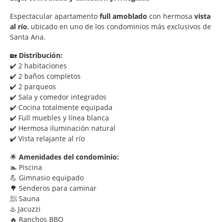
Espectacular apartamento
full amoblado
con hermosa
vista
al río
, ubicado en uno de los condominios más exclusivos de
Santa Ana.
🏡
Distribución:
✔️ 2 habitaciones
✔️ 2 baños completos
✔️ 2 parqueos
✔️ Sala y comedor integrados
✔️ Cocina totalmente equipada
✔️ Full muebles y línea blanca
✔️ Hermosa iluminación natural
✔️ Vista relajante al río
🌟
Amenidades del condominio:
🏊 Piscina
💪 Gimnasio equipado
🌳 Senderos para caminar
🧖 Sauna
♨️ Jacuzzi
🔥 Ranchos BBQ