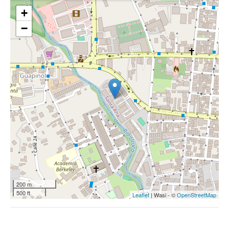
+
−
200 m
500 ft
Leaflet
| Wasi - ©
OpenStreetMap