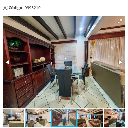
Código
: 9993210