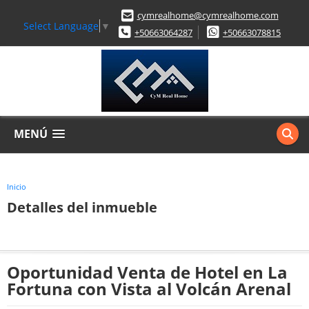
cymrealhome@cymrealhome.com
Select Language
▼
+50663064287
+50663078815
MENÚ
Inicio
Detalles del inmueble
Oportunidad Venta de Hotel en La
Fortuna con Vista al Volcán Arenal