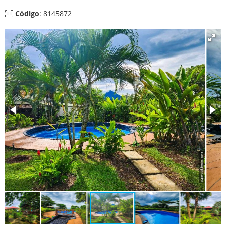
Código
: 8145872