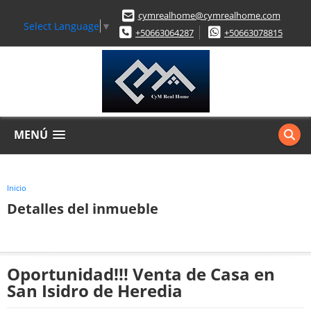
cymrealhome@cymrealhome.com
Select Language
▼
+50663064287
+50663078815
MENÚ
Inicio
Detalles del inmueble
Oportunidad!!! Venta de Casa en
San Isidro de Heredia