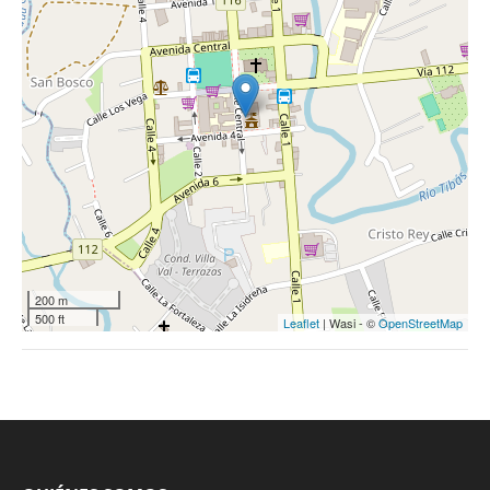
200 m
500 ft
Leaflet
| Wasi - ©
OpenStreetMap