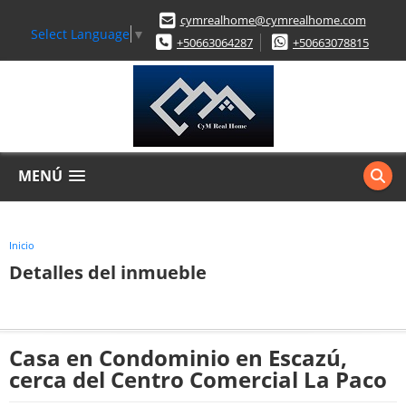
cymrealhome@cymrealhome.com
Select Language
▼
+50663064287
+50663078815
MENÚ
Inicio
Detalles del inmueble
Casa en Condominio en Escazú,
cerca del Centro Comercial La Paco