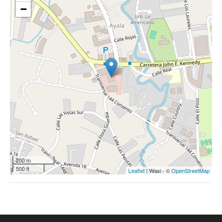
−
200 m
500 ft
Leaflet
| Wasi - ©
OpenStreetMap