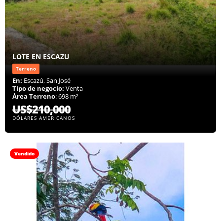
LOTE EN ESCAZU
Terreno
En:
Escazú, San José
Tipo de negocio:
Venta
Área Terreno
: 698 m²
US$210,000
DÓLARES AMERICANOS
Vendido