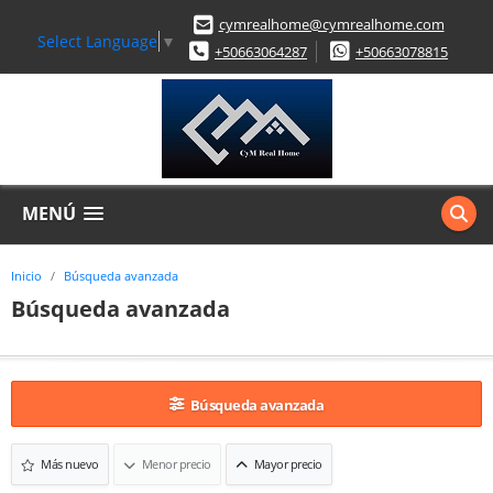
cymrealhome@cymrealhome.com
Select Language
▼
+50663064287
+50663078815
MENÚ
Inicio
Búsqueda avanzada
Búsqueda avanzada
Búsqueda avanzada
Más nuevo
Menor precio
Mayor precio